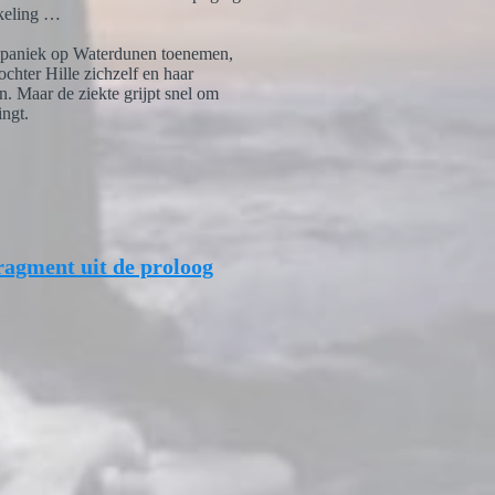
nkeling …
n paniek op Waterdunen toenemen,
chter Hille zichzelf en haar
n. Maar de ziekte grijpt snel om
ingt.
fragment uit de proloog