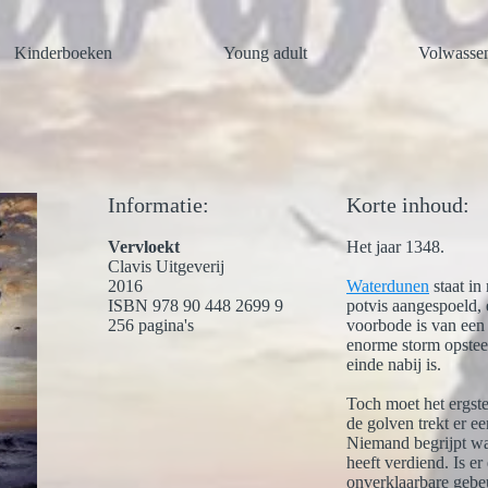
Kinderboeken
Young adult
Volwasse
Informatie:
Korte inhoud:
Vervloekt
Het jaar 1348.
Clavis Uitgeverij
2016
Waterdunen
staat in 
ISBN 978 90 448 2699 9
potvis aangespoeld, 
256 pagina's
voorbode is van een 
enorme storm opstee
einde nabij is.
Toch moet het ergst
de golven trekt er e
Niemand begrijpt wa
heeft verdiend. Is e
onverklaarbare gebe