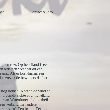
nen
Contact & info
rep en roer. Op het eiland is een
en iedereen weet dat dit een
ramp. Als er kort daarna een
kt, vrezen de bewoners dat het
e nog komen. Kort na de wind en
en vreemde ziekte over het eiland.
araan Waterdunen al dit onheil
r een verband met andere
urtenissen? Een brand. Een poging