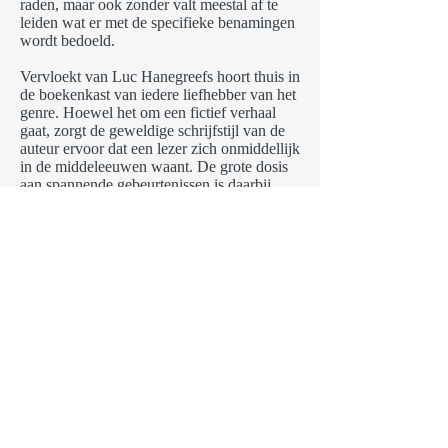
raden, maar ook zonder valt meestal af te
leiden wat er met de specifieke benamingen
wordt bedoeld.
Vervloekt van Luc Hanegreefs hoort thuis in
de boekenkast van iedere liefhebber van het
genre. Hoewel het om een fictief verhaal
gaat, zorgt de geweldige schrijfstijl van de
auteur ervoor dat een lezer zich onmiddellijk
in de middeleeuwen waant. De grote dosis
aan spannende gebeurtenissen is daarbij
mooi meegenomen. Een boek dat je geboeid
houdt van begin tot eind!
www.chicklit.nl