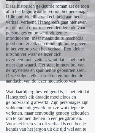
Deze historisch gekleurde roman zet de toon
al in het begin waarbij vooral het personage
Hille onmiddellijk wat echtheid aan het
verhaal verleent. Hanegreefs gaat hier even
uit de bocht door met een denderende vaart
personages en omschrijvingen te
introduceren, maar maakt dit ruimschoots
goed door ze elk een duidelijk nut te geven
in het verloop van het verhaal. Een kleine
uitschuiver waar de lezer zich
overheen moet zetten, want dat is het boek
meer dan waard. Het staat immers bol van
de mysteries en spannende gebeurtenissen.
Deze volgen elkaar snel op en houden de
aandacht van de lezer moeiteloos vast.
Wat daarbij erg bevredigend is, is het feit dat
Hanegreefs elk draadje moeiteloos en
geloofwaardig afwerkt. Zijn personages zijn
voldoende uitgewerkt om ze wat diepte te
verlenen, maar eenvoudig genoeg gehouden
om te kunnen dienen in een jeugdroman.
Voor het lezen van dit verhaal is een beetje
kennis van het jargon uit die tijd wel aan te