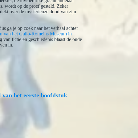
meester, de invloedrijke graanhandelaar
, wordt op de proef gesteld. Zeker
dekt over de mysterieuze dood van zijn
s ga je op zoek naar het verhaal achter
en van het Gallo-Romeins Museum in
 van fictie en geschiedenis blaast de oude
ven in.
l van het eerste hoofdstuk