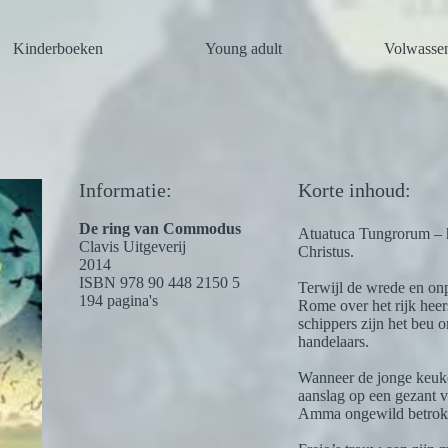
Kinderboeken
Young adult
Volwasse
Informatie:
Korte inhoud:
De ring van Commodus
Atuatuca Tungrorum – h
Clavis Uitgeverij
Christus.
2014
ISBN 978 90 448 2150 5
Terwijl de wrede en on
194 pagina's
Rome over het rijk heer
schippers zijn het beu 
handelaars.
Wanneer de jonge keuke
aanslag op een gezant v
Amma ongewild betrokk