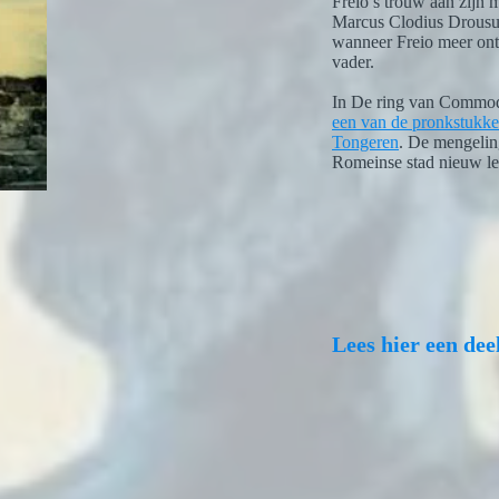
Freio’s trouw aan zijn 
Marcus Clodius Drousus
wanneer Freio meer ont
vader.
In De ring van Commodu
e
en van de pronkstukk
Tongeren
. De mengeling
Romeinse stad nieuw le
Lees hier een dee