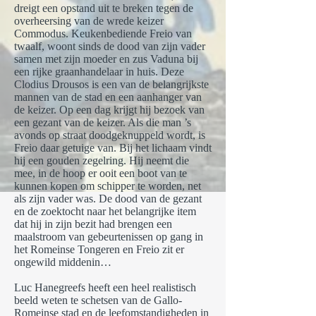
dreigt een opstand uit te breken tegen de
overheersing van de wrede keizer
Commodus. Keukenbediende Freio van
twaalf, woont sinds de dood van zijn vader
samen met zijn moeder en zus Vaduna bij
een rijke graanhandelaar in huis. Deze
Clodius Drousos is een van de belangrijkste
mannen van de stad en een aanhanger van
de keizer. Op een dag krijgt hij bezoek van
een gezant van de keizer. Als die man ’s
avonds op straat doodgeknuppeld wordt, is
Freio daar getuige van. Bij het lichaam vindt
hij een gouden zegelring. Hij neemt die
mee, in de hoop er ooit een boot van te
kunnen kopen om schipper te worden, net
als zijn vader was. De dood van de gezant
en de zoektocht naar het belangrijke item
dat hij in zijn bezit had brengen een
maalstroom van gebeurtenissen op gang in
het Romeinse Tongeren en Freio zit er
ongewild middenin…
Luc Hanegreefs heeft een heel realistisch
beeld weten te schetsen van de Gallo-
Romeinse stad en de leefomstandigheden in