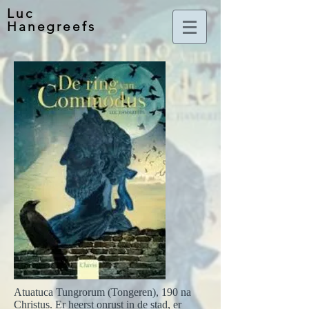
Luc
Hanegreefs
Atuatuca Tungrorum (Tongeren), 190 na
Christus. Er heerst onrust in de stad, er