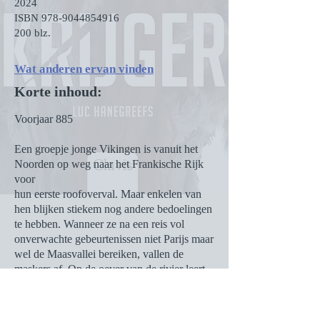
2024
ISBN
978-9044854916
200 blz.
Wat anderen ervan vinden
Korte inhoud:
Voorjaar 885
Een groepje jonge Vikingen is vanuit het
Noorden op weg naar het Frankische Rijk
voor
hun eerste roofoverval. Maar enkelen van
hen blijken stiekem nog andere bedoelingen
te hebben. Wanneer ze na een reis vol
onverwachte gebeurtenissen niet Parijs maar
wel de Maasvallei bereiken, vallen de
maskers af. Op de oever van de rivier leert
een oude zilverschat hun wat het lot voor
iedereen in petto heeft - al is dat niet waarop
ze hadden gehoopt ...