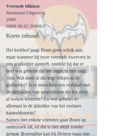
Vreemde blikken
Standaard Uitgeverij
2000
ISBN
90 02 20896 0
Korte inhoud:
Het kerkhof jaagt Bram geen schrik aan,
maar wanneer hij twee vreemde zwervers in
een grafkelder aantreft, ontdekt hij dat er
heel wat gebeurt dat het daglicht niet mag
zien. Wat doen al die lege blikjes in de
grafkelder? Is er misschien een verband met
de diefstallen van soepblikken die het dorp
al weken teisteren? En wat gebeurt er
allemaal in de ijskelder van het verlaten
kasteeldomein?
Samen met enkele vrienden gaat Bram op
onderzoek uit, en dat is niet altijd zonder
gevaar. Bovendien kan hij Heleen maar niet