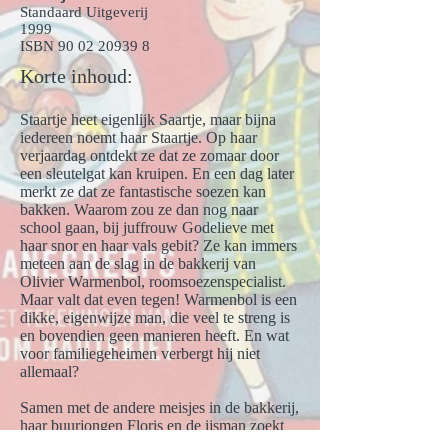
Standaard Uitgeverij
1999
ISBN
90 02 20939 8
Korte inhoud:
Staartje heet eigenlijk Saartje, maar bijna
iedereen noemt haar Staartje. Op haar
verjaardag ontdekt ze dat ze zomaar door
een sleutelgat kan kruipen. En een dag later
merkt ze dat ze fantastische soezen kan
bakken. Waarom zou ze dan nog naar
school gaan, bij juffrouw Godelieve met
haar snor en haar vals gebit? Ze kan immers
meteen aan de slag in de bakkerij van
Olivier Warmenbol, roomsoezenspecialist.
Maar valt dat even tegen! Warmenbol is een
dikke, eigenwijze man, die veel te streng is
en bovendien geen manieren heeft. En wat
voor familiegeheimen verbergt hij niet
allemaal?
Samen met de andere meisjes in de bakkerij,
haar buurjongen Floris en de ijsman zoekt
Staartje een uitweg uit de knettergekke