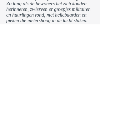
Zo lang als de bewoners het zich konden
herinneren, zwierven er groepjes militairen
en huurlingen rond, met hellebaarden en
pieken die metershoog in de lucht staken.
De verhalen over hun gruweldaden werden
met gedempte stem verteld, want ze waren
niet geschikt voor jonge oren. En zodra de
duisternis viel, werden deuren en ramen nog
altijd zorgvuldig vergrendeld. Iedereen bad
dat de plunderaars, de verkrachters en de
brandstichters elders zouden toeslaan.
Toch verschilde de legende van de
spooksoldaat van de vele andere
vertellingen over onrustige zielen die in de
vallei ronddwaalden. Ze eindigde namelijk
altijd met de woorden dat hij zou terugkeren
om wraak te nemen op zijn moordenaar. De
verschillende versies waren het zelfs eens
over hoeveel jaar na zijn dood dit zou
gebeuren. Maar omdat niemand enig idee
had wanneer de soldaat uit het verhaal was
omgebracht, bleef het een raadsel wanneer
hij precies zou toeslaan.