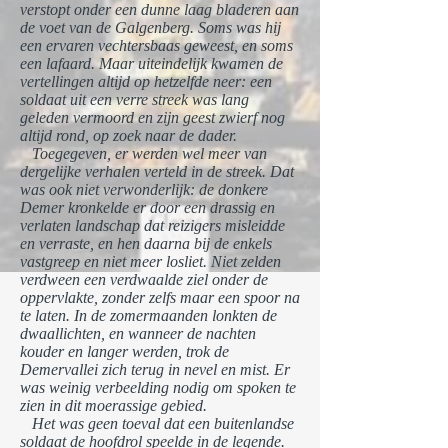
verstopt onder een dunne laag bladeren aan
de voet van de Galgenberg. Soms was hij
een ervaren vechtersbaas geweest, en soms
een lafaard. Maar uiteindelijk kwamen de
vertellingen altijd op hetzelfde neer: een
soldaat uit een verre streek was lang
geleden vermoord en zijn geest zwierf nog
altijd rond, op zoek naar de dader.
Toegegeven, er werden wel meer van
dergelijke verhalen verteld in de streek. Dat
was ook niet verwonderlijk: de donkere
Demer kronkelde er door een drassig en
verlaten landschap dat reizigers misleidde
en verraste, en hen daarna bij de enkels
vastgreep en niet meer losliet. Niet zelden
verdween een verdwaalde ziel onder de
oppervlakte, zonder zelfs maar een spoor na
te laten. In de zomermaanden lonkten de
dwaallichten, en wanneer de nachten
kouder en langer werden, trok de
Demervallei zich terug in nevel en mist. Er
was weinig verbeelding nodig om spoken te
zien in dit moerassige gebied.
Het was geen toeval dat een buitenlandse
soldaat de hoofdrol speelde in de legende.