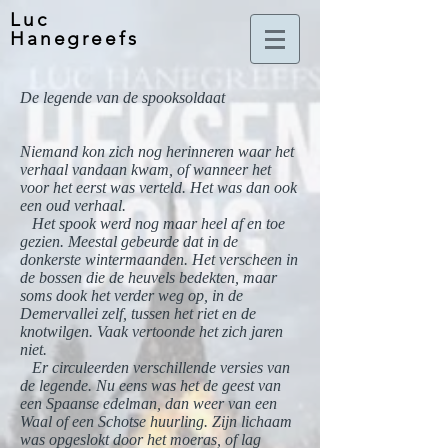
Luc
Hanegreefs
De legende van de spooksoldaat
Niemand kon zich nog herinneren waar het
verhaal vandaan kwam, of wanneer het
voor het eerst was verteld. Het was dan ook
een oud verhaal.
Het spook werd nog maar heel af en toe
gezien. Meestal gebeurde dat in de
donkerste wintermaanden. Het verscheen in
de bossen die de heuvels bedekten, maar
soms dook het verder weg op, in de
Demervallei zelf, tussen het riet en de
knotwilgen. Vaak vertoonde het zich jaren
niet.
Er circuleerden verschillende versies van
de legende. Nu eens was het de geest van
een Spaanse edelman, dan weer van een
Waal of een Schotse huurling. Zijn lichaam
was opgeslokt door het moeras, of lag