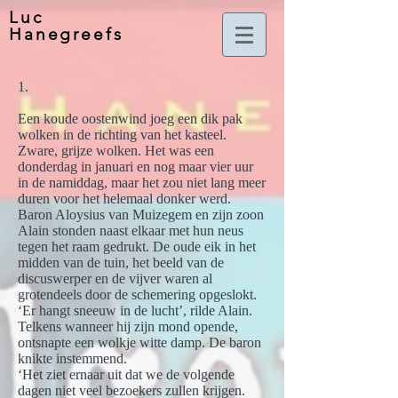
Luc
Hanegreefs
1.
Een koude oostenwind joeg een dik pak
wolken in de richting van het kasteel.
Zware, grijze wolken. Het was een
donderdag in januari en nog maar vier uur
in de namiddag, maar het zou niet lang meer
duren voor het helemaal donker werd.
Baron Aloysius van Muizegem en zijn zoon
Alain stonden naast elkaar met hun neus
tegen het raam gedrukt. De oude eik in het
midden van de tuin, het beeld van de
discuswerper en de vijver waren al
grotendeels door de schemering opgeslokt.
‘Er hangt sneeuw in de lucht’, rilde Alain.
Telkens wanneer hij zijn mond opende,
ontsnapte een wolkje witte damp. De baron
knikte instemmend.
‘Het ziet ernaar uit dat we de volgende
dagen niet veel bezoekers zullen krijgen.