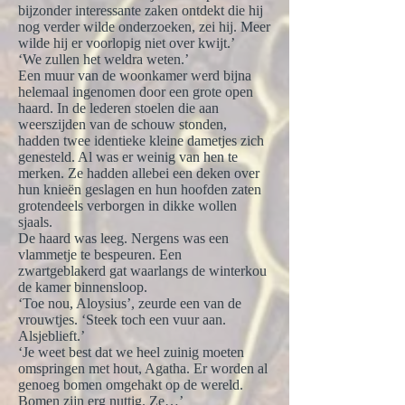
bijzonder interessante zaken ontdekt die hij
nog verder wilde onderzoeken, zei hij. Meer
wilde hij er voorlopig niet over kwijt.’
‘We zullen het weldra weten.’
Een muur van de woonkamer werd bijna
helemaal ingenomen door een grote open
haard. In de lederen stoelen die aan
weerszijden van de schouw stonden,
hadden twee identieke kleine dametjes zich
genesteld. Al was er weinig van hen te
merken. Ze hadden allebei een deken over
hun knieën geslagen en hun hoofden zaten
grotendeels verborgen in dikke wollen
sjaals.
De haard was leeg. Nergens was een
vlammetje te bespeuren. Een
zwartgeblakerd gat waarlangs de winterkou
de kamer binnensloop.
‘Toe nou, Aloysius’, zeurde een van de
vrouwtjes. ‘Steek toch een vuur aan.
Alsjeblieft.’
‘Je weet best dat we heel zuinig moeten
omspringen met hout, Agatha. Er worden al
genoeg bomen omgehakt op de wereld.
Bomen zijn erg nuttig. Ze…’