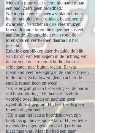
Met zo’n guur weer neemt niemand graag
een bad. Zelfs geen bloedbad.’
Net toen de eerste sneeuwvlokken boven
het binnenplein naar omlaag begonnen te
dwarrelen, verschenen drie vleermuizen
boven de oude toren die tegen het kasteel
aanleunde. Ze cirkelden even rond de
torenspits en verdwenen daarna uit het
gezicht.
Enkele ogenblikken later dwaalde de blik
van baron van Muizegem in de richting van
de toren en de stroken licht die door de
schietgaten naar buiten vielen. Er was
opvallend veel beweging in de kamer boven
in de toren. Schaduwen gleden achter de
smalle ramen heen en weer.
‘Hij is nog altijd aan het werk’, zei de baron
vol bewondering. ‘Hij heeft zichzelf de
voorbije twee dagen en nachten geen
ogenblik rust gegund. Hij heeft zelfs geen
bloedbad genomen.’
‘Hij is aan het laatste hoofdstuk van zijn
boek bezig,' bevestigde Alain. ‘Hij vertelde
me enkele dagen geleden dat hij er bijna
klaar mee was. Maar hij had een paar