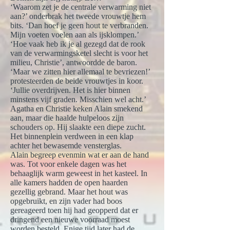
‘Waarom zet je de centrale verwarming niet
aan?’ onderbrak het tweede vrouwtje hem
bits. ‘Dan hoef je geen hout te verbranden.
Mijn voeten voelen aan als ijsklompen.’
‘Hoe vaak heb ik je al gezegd dat de rook
van de verwarmingsketel slecht is voor het
milieu, Christie’, antwoordde de baron.
‘Maar we zitten hier allemaal te bevriezen!’
protesteerden de beide vrouwtjes in koor.
‘Jullie overdrijven. Het is hier binnen
minstens vijf graden. Misschien wel acht.’
Agatha en Christie keken Alain smekend
aan, maar die haalde hulpeloos zijn
schouders op. Hij slaakte een diepe zucht.
Het binnenplein verdween in een klap
achter het bewasemde vensterglas.
Alain begreep evenmin wat er aan de hand
was. Tot voor enkele dagen was het
behaaglijk warm geweest in het kasteel. In
alle kamers hadden de open haarden
gezellig gebrand. Maar het hout was
opgebruikt, en zijn vader had boos
gereageerd toen hij had geopperd dat er
dringend een nieuwe voorraad moest
worden besteld. Enige tijd later had de