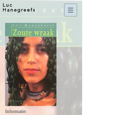
Luc
Hanegreefs
Informatie: