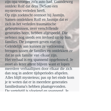
zijn opa vroeger zo'n auto had. Gaandeweg
ontdekt Rolf dat deze DeSoto een
mysterieus verleden heeft.
Op zijn zoektocht ontmoet hij Jasmijn.
Samen ontdekken Rolf en Jasmijn dat er
zich in het verleden traumatische
gebeurtenissen, over verschillende
generaties heen, hebben afgespeeld. Die
oefenen nog steeds een invloed uit op hun
families. De jongeren geven niet op.
Geleidelijk aan kunnen ze verzoening
brengen tussen de families en ontdekken ze
dat ze ook familie van elkaar zijn.
Het verhaal is erg spannend opgebouwd. Je
moet als lezer attent blijven want er lopen
meerdere verhaallijnen door elkaar die zich
dan nog in andere tijdsperiodes afspelen.
Alles blijft mysterieus; pas op het einde kom
je te weten dat er in meerdere generaties
familiedrama's hebben plaatsgevonden.
De vertelstijl is vloeiend en spannend. Je
waant je in een thriller waarbij je telkens het
gevoel hebt dat er iets met de jongeren zal
gebeuren.